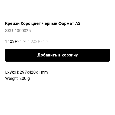
Крейзи Хорс цвет чёрный Формат А3
SKU:
1300025
1 125
₽
1 325
₽
/
1 pc
/
1 pc
Добавить в корзину
LxWxH: 297x420x1 mm
Weight: 200 g