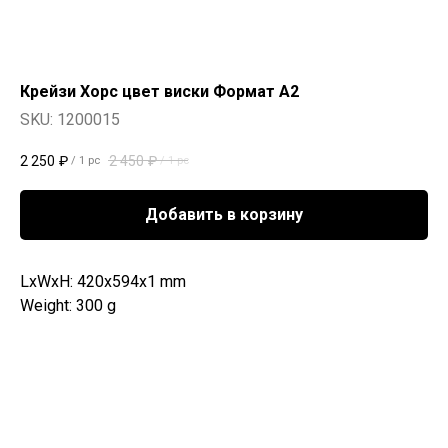
Крейзи Хорс цвет виски Формат А2
SKU:
1200015
2 250
₽
2 450
₽
/
1 pc
/
1 pc
Добавить в корзину
LxWxH: 420x594x1 mm
Weight: 300 g