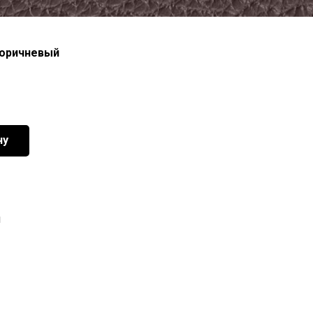
коричневый
ну
я